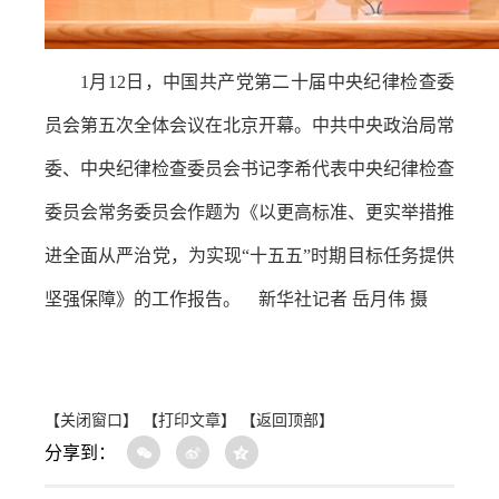
1月12日，中国共产党第二十届中央纪律检查委
员会第五次全体会议在北京开幕。中共中央政治局常
委、中央纪律检查委员会书记李希代表中央纪律检查
委员会常务委员会作题为《以更高标准、更实举措推
进全面从严治党，为实现“十五五”时期目标任务提供
坚强保障》的工作报告。 新华社记者 岳月伟 摄
【关闭窗口】
【打印文章】
【返回顶部】
分享到：