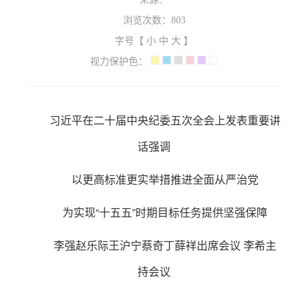
浏览次数：
803
字号【
小
中
大
】
视力保护色：
习近平在二十届中央纪委五次全会上发表重要讲
话强调
以更高标准更实举措推进全面从严治党
为实现“十五五”时期目标任务提供坚强保障
李强赵乐际王沪宁蔡奇丁薛祥出席会议 李希主
持会议