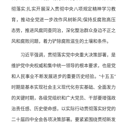
彻落实;扎实开展深入贯彻中央八项规定精神学习教
育，推动全党进一步改作风树新风;保持反腐败高压
态势，推进风腐同查同治，深化整治群众身边不正之
风和腐败问题，着力铲除腐败滋生的土壤和条件。
习近平强调，贯彻落实党中央重大决策部署，是
维护党中央权威和集中统一领导的根本要求，也是党
和人民事业不断发展进步的重要历史经验。“十五五”
时期是基本实现社会主义现代化夯实基础、全面发力
的关键时期，各级党组织和广大党员、干部要增强政
治责任感、历史使命感，以实际行动贯彻落实好党的
二十届四中全会各项决策部署。要紧紧围绕贯彻新发