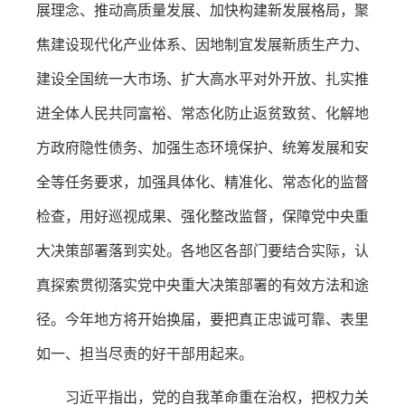
展理念、推动高质量发展、加快构建新发展格局，聚
焦建设现代化产业体系、因地制宜发展新质生产力、
建设全国统一大市场、扩大高水平对外开放、扎实推
进全体人民共同富裕、常态化防止返贫致贫、化解地
方政府隐性债务、加强生态环境保护、统筹发展和安
全等任务要求，加强具体化、精准化、常态化的监督
检查，用好巡视成果、强化整改监督，保障党中央重
大决策部署落到实处。各地区各部门要结合实际，认
真探索贯彻落实党中央重大决策部署的有效方法和途
径。今年地方将开始换届，要把真正忠诚可靠、表里
如一、担当尽责的好干部用起来。
习近平指出，党的自我革命重在治权，把权力关