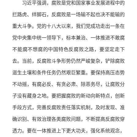
习近平强调，腐败是党和国家事业发展进程中的
拦路虎、绊脚石，反腐败是一场输不起也决不能输的
重大斗争。党的十八大以来，我们党成功走出一条在
党中央集中统一领导下，标本兼治、一体推进不敢腐
不能腐不想腐的中国特色反腐败之路，要坚定走下
去。当前，反腐败斗争形势仍然严峻复杂，铲除腐败
滋生土壤和条件任务仍然艰巨繁重。要保持高压态势
不动摇，有腐必反、有贪必肃、除恶务尽，让腐败分
子没有藏身之地。要把握腐败的新动向新特点，创新
手段方式，完善反腐败责任落实机制，及时发现、准
确识别、有效治理各类腐败问题，不断提高反腐败穿
透力。要在一体推进上下更大功夫，强化系统观念，