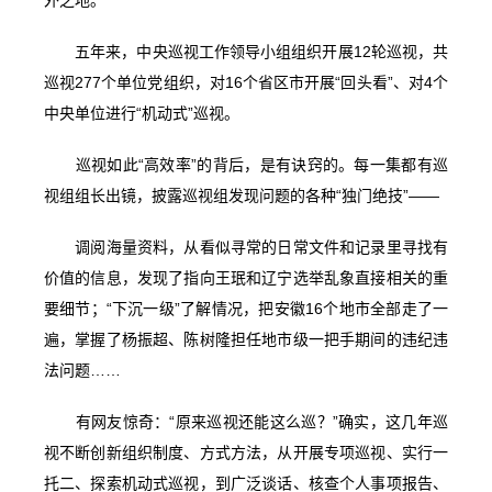
五年来，中央巡视工作领导小组组织开展12轮巡视，共
巡视277个单位党组织，对16个省区市开展“回头看”、对4个
中央单位进行“机动式”巡视。
巡视如此“高效率”的背后，是有诀窍的。每一集都有巡
视组组长出镜，披露巡视组发现问题的各种“独门绝技”——
调阅海量资料，从看似寻常的日常文件和记录里寻找有
价值的信息，发现了指向王珉和辽宁选举乱象直接相关的重
要细节；“下沉一级”了解情况，把安徽16个地市全部走了一
遍，掌握了杨振超、陈树隆担任地市级一把手期间的违纪违
法问题……
有网友惊奇：“原来巡视还能这么巡？”确实，这几年巡
视不断创新组织制度、方式方法，从开展专项巡视、实行一
托二、探索机动式巡视，到广泛谈话、核查个人事项报告、