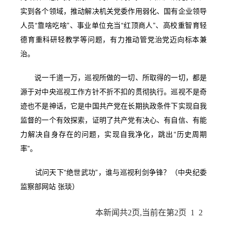
实到各个领域，推动解决机关党委作用弱化、国有企业领导
人员“靠啥吃啥”、事业单位充当“红顶商人”、高校重智育轻
德育重科研轻教学等问题，有力推动管党治党迈向标本兼
治。
说一千道一万，巡视所做的一切、所取得的一切，都是
源于对中央巡视工作方针不折不扣的贯彻执行。巡视不是奇
迹也不是神话，它是中国共产党在长期执政条件下实现自我
监督的一个有效探索，证明了共产党有决心、有自信、有能
力解决自身存在的问题，实现自我净化，跳出“历史周期
率”。
试问天下“绝世武功”，谁与巡视利剑争锋？（中央纪委
监察部网站 张琰）
本新闻共
2
页,当前在第
2
页
1
2