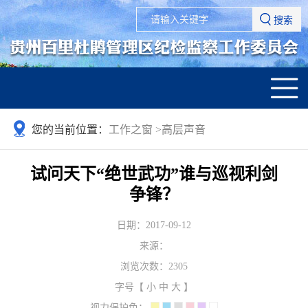
搜索
您的当前位置：
工作之窗
>
高层声音
试问天下“绝世武功”谁与巡视利剑
争锋？
日期：2017-09-12
来源：
浏览次数：
2305
字号【
小
中
大
】
视力保护色：