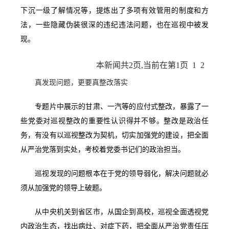
下沉一级了解情况等，提炼出了多项有效管用的制度和方
法，一些隐藏伪装很深的违纪违法问题，也在巡视中被发
现。
本新闻共
2
页,当前在第
1
页
1
2
真发现问题，更要真整改落实
专题片中展示的甘肃、一汽等的应付式整改，暴露了一
些党委对巡视整改的重要性认识得并不够。整改是政治任
务，有没有以巡视整改为契机，切实加强党的建设，把全面
从严治党落到实处，考校着党委书记们的政治担当。
巡视发现的问题根本在于党的领导弱化，解决问题就必
须从加强党的领导上破题。
从中央机关到省区市，从国企到高校，巡视全面透视党
内政治生态，找出病灶、对症下药，把全面从严治党责任压